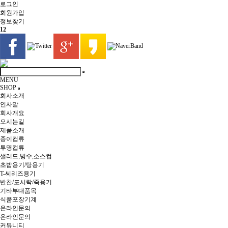
로그인
회원
가입
정보찾기
12
MENU
SHOP
회사소개
인사말
회사개요
오시는길
제품소개
종이컵류
투명컵류
샐러드,빙수,소스컵
초밥용기/탕용기
T-씨리즈용기
반찬/도시락/죽용기
기타부대품목
식품포장기계
온라인문의
온라인문의
커뮤니티