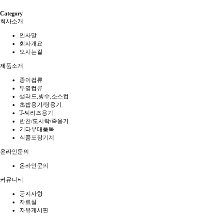
Category
회사소개
인사말
회사개요
오시는길
제품소개
종이컵류
투명컵류
샐러드,빙수,소스컵
초밥용기/탕용기
T-씨리즈용기
반찬/도시락/죽용기
기타부대품목
식품포장기계
온라인문의
온라인문의
커뮤니티
공지사항
자료실
자유게시판