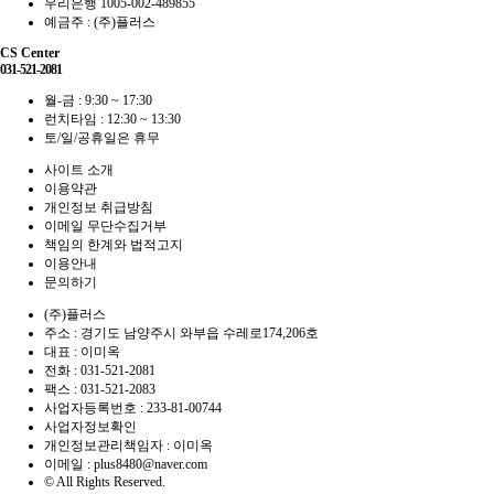
우리은행 1005-002-489855
예금주 : (주)플러스
CS Center
031-521-2081
월-금 : 9:30 ~ 17:30
런치타임 : 12:30 ~ 13:30
토/일/공휴일은 휴무
사이트 소개
이용약관
개인정보 취급방침
이메일 무단수집거부
책임의 한계와 법적고지
이용안내
문의하기
(주)플러스
주소 : 경기도 남양주시 와부읍 수레로174,206호
대표 : 이미옥
전화 :
031-521-2081
팩스 :
031-521-2083
사업자등록번호 :
233-81-00744
사업자정보확인
개인정보관리책임자 : 이미옥
이메일 :
plus8480@naver.com
© All Rights Reserved.