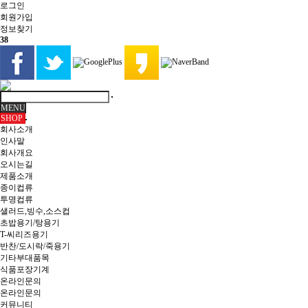
로그인
회원
가입
정보찾기
38
MENU
SHOP
회사소개
인사말
회사개요
오시는길
제품소개
종이컵류
투명컵류
샐러드,빙수,소스컵
초밥용기/탕용기
T-씨리즈용기
반찬/도시락/죽용기
기타부대품목
식품포장기계
온라인문의
온라인문의
커뮤니티