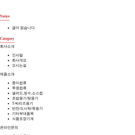
Notice
글이 없습니다.
Category
회사소개
인사말
회사개요
오시는길
제품소개
종이컵류
투명컵류
샐러드,빙수,소스컵
초밥용기/탕용기
T-씨리즈용기
반찬/도시락/죽용기
기타부대품목
식품포장기계
온라인문의